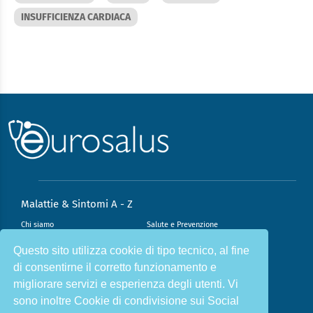
INSUFFICIENZA CARDIACA
Malattie & Sintomi A - Z
Chi siamo
Salute e Prevenzione
Infiammazione e Allergia
Direzione scientifica
Questo sito utilizza cookie di tipo tecnico, al fine
di consentirne il corretto funzionamento e
Nutrizione e Stili di vita
Sport e Benessere
migliorare servizi e esperienza degli utenti. Vi
Cookie Policy
L’angolo del dottore
sono inoltre Cookie di condivisione sui Social
L’esperto risponde
Privacy Policy