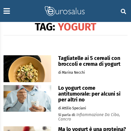
TAG:
YOGURT
Tagliatelle ai 5 cereali con
broccoli e crema di yogurt
di Marina Necchi
Lo yogurt come
antitumorale: per alcuni sì
per altri no
di Attilio Speciani
Infiammazione Da Cibo,
Si parla di:
Cancro
Ma lo yogurt è una proteina?