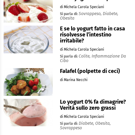
di Michela Carola Speciani
Sovrappeso,
Diabete,
Si parla di:
Obesita
E se lo yogurt fatto in casa
risolvesse l’intestino
irritabile?
di Michela Carola Speciani
Colite,
Infiammazione Da
Si parla di:
Cibo
Falafel (polpette di ceci)
di Marina Necchi
Lo yogurt 0% fa dimagrire?
Verità sullo zero grassi
di Michela Carola Speciani
Diabete,
Obesita,
Si parla di:
Sovrappeso