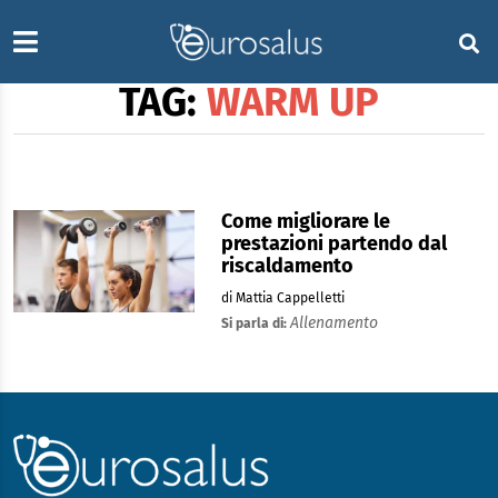
TAG:
WARM UP
Come migliorare le
prestazioni partendo dal
riscaldamento
di Mattia Cappelletti
Allenamento
Si parla di: