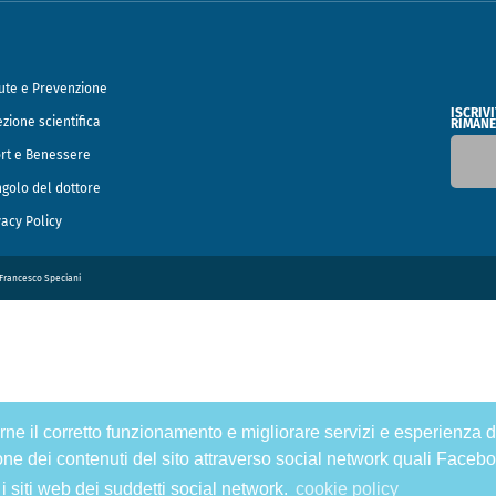
ute e Prevenzione
ISCRIV
ezione scientifica
RIMANE
rt e Benessere
ngolo del dottore
vacy Policy
o Francesco Speciani
tirne il corretto funzionamento e migliorare servizi e esperienza d
one dei contenuti del sito attraverso social network quali Facebo
 i siti web dei suddetti social network.
cookie policy