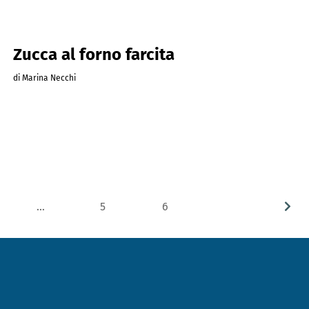
Zucca al forno farcita
di Marina Necchi
…
5
6