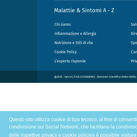
Malattie & Sintomi A - Z
Chi siamo
Sal
Infiammazione e Allergia
Dir
Nutrizione e Stili di vita
Spo
Cookie Policy
L’a
L’esperto risponde
Pri
@2026 - Gek Srl, P.IVA 07333890965 - Direzione Scientifica Dottor Attili
Questo sito utilizza cookie di tipo tecnico, al fine di consen
condivisione sui Social Network, che facilitano la condivisi
delle rispettive privacy e cookie policies è possibile visitare