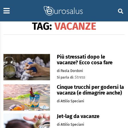
TAG:
VACANZE
Più stressati dopo le
vacanze? Ecco cosa fare
di Paola Dordoni
Stress
Si parla di:
Cinque trucchi per godersi la
vacanza (e dimagrire anche)
di Attilio Speciani
Jet-lag da vacanze
di Attilio Speciani