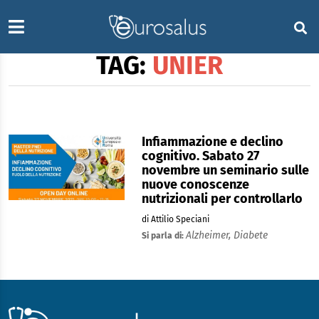
TAG:
UNIER
Infiammazione e declino
cognitivo. Sabato 27
novembre un seminario sulle
nuove conoscenze
nutrizionali per controllarlo
di Attilio Speciani
Alzheimer,
Diabete
Si parla di: