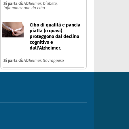
Si parla di:
Alzheimer,
Diabete,
Infiammazione da cibo
Cibo di qualità e pancia
piatta (o quasi)
proteggono dal declino
cognitivo e
dall’Alzheimer.
Si parla di:
Alzheimer,
Sovrappeso