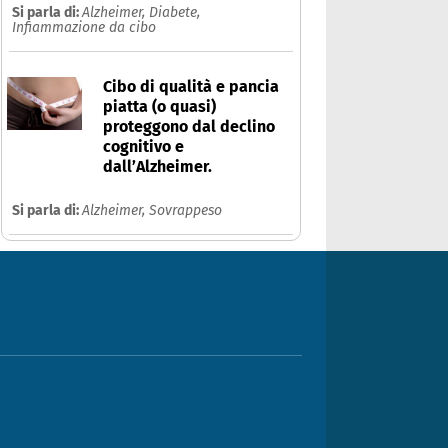
Si parla di:
Alzheimer,
Diabete,
Infiammazione da cibo
Cibo di qualità e pancia
piatta (o quasi)
proteggono dal declino
cognitivo e
dall’Alzheimer.
Si parla di:
Alzheimer,
Sovrappeso