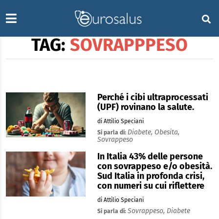
TAG:
SOVRAPPPESO
Perché i cibi ultraprocessati
(UPF) rovinano la salute.
di Attilio Speciani
Diabete,
Obesita,
Si parla di:
Sovrappeso
In Italia 43% delle persone
con sovrappeso e/o obesità.
Sud Italia in profonda crisi,
con numeri su cui riflettere
di Attilio Speciani
Sovrappeso,
Diabete
Si parla di: