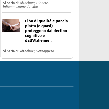
Si parla di:
Alzheimer,
Diabete,
Infiammazione da cibo
Cibo di qualità e pancia
piatta (o quasi)
proteggono dal declino
cognitivo e
dall’Alzheimer.
Si parla di:
Alzheimer,
Sovrappeso