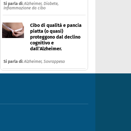
Si parla di:
Alzheimer,
Diabete,
Infiammazione da cibo
Cibo di qualità e pancia
piatta (o quasi)
proteggono dal declino
cognitivo e
dall’Alzheimer.
Si parla di:
Alzheimer,
Sovrappeso