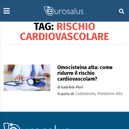
TAG:
RISCHIO
CARDIOVASCOLARE
Omocisteina alta: come
ridurre il rischio
cardiovascolare?
di Gabriele Piuri
Colesterolo,
Pressione Alta
Si parla di: