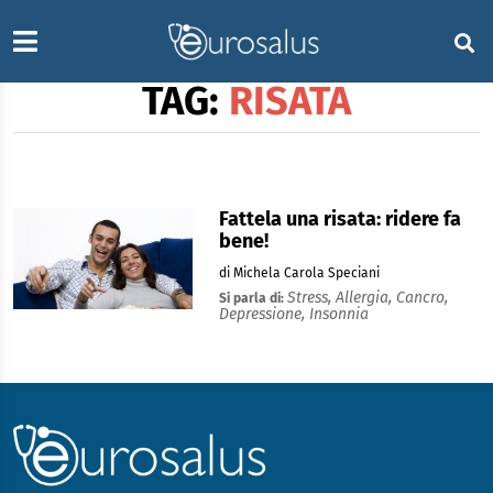
TAG:
RISATA
Fattela una risata: ridere fa
bene!
di Michela Carola Speciani
Stress,
Allergia,
Cancro,
Si parla di:
Depressione,
Insonnia