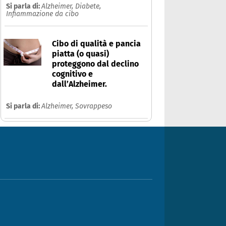
Si parla di:
Alzheimer,
Diabete,
Infiammazione da cibo
Cibo di qualità e pancia
piatta (o quasi)
proteggono dal declino
cognitivo e
dall’Alzheimer.
Si parla di:
Alzheimer,
Sovrappeso