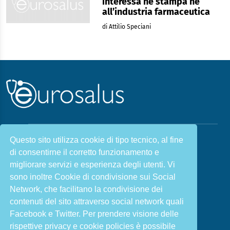
interessa né stampa né
all’industria farmaceutica
di Attilio Speciani
Questo sito utilizza cookie di tipo tecnico, al fine
Malattie & Sintomi A - Z
di consentirne il corretto funzionamento e
Chi siamo
Salute e Prevenzione
migliorare servizi e esperienza degli utenti. Vi
Infiammazione e Allergia
Direzione scientifica
sono inoltre Cookie di condivisione sui Social
Nutrizione e Stili di vita
Sport e Benessere
Network, che facilitano la condivisione dei
contenuti del sito attraverso social network quali
Cookie Policy
L’angolo del dottore
Facebook e Twitter. Per prendere visione delle
L’esperto risponde
Privacy Policy
rispettive privacy e cookie policies è possibile