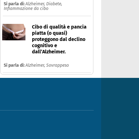
Si parla di:
Alzheimer,
Diabete,
Infiammazione da cibo
Cibo di qualità e pancia
piatta (o quasi)
proteggono dal declino
cognitivo e
dall’Alzheimer.
Si parla di:
Alzheimer,
Sovrappeso