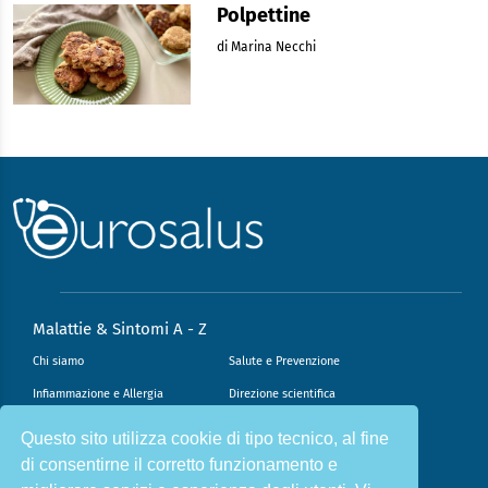
Polpettine
di Marina Necchi
Malattie & Sintomi A - Z
Chi siamo
Salute e Prevenzione
Infiammazione e Allergia
Direzione scientifica
Nutrizione e Stili di vita
Sport e Benessere
Questo sito utilizza cookie di tipo tecnico, al fine
Cookie Policy
L’angolo del dottore
di consentirne il corretto funzionamento e