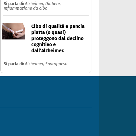
Si parla di:
Alzheimer,
Diabete,
Infiammazione da cibo
Cibo di qualità e pancia
piatta (o quasi)
proteggono dal declino
cognitivo e
dall’Alzheimer.
Si parla di:
Alzheimer,
Sovrappeso