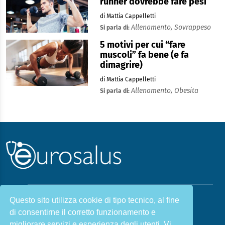
runner dovrebbe fare pesi
di Mattia Cappelletti
Allenamento,
Sovrappeso
Si parla di:
5 motivi per cui “fare
muscoli” fa bene (e fa
dimagrire)
di Mattia Cappelletti
Allenamento,
Obesita
Si parla di:
Questo sito utilizza cookie di tipo tecnico, al fine
Malattie & Sintomi A - Z
di consentirne il corretto funzionamento e
Chi siamo
Salute e Prevenzione
migliorare servizi e esperienza degli utenti. Vi