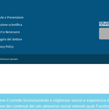
ute e Prevenzione
ISCRIV
ezione scientifica
RIMANE
rt e Benessere
ngolo del dottore
vacy Policy
o Francesco Speciani
tirne il corretto funzionamento e migliorare servizi e esperienza d
one dei contenuti del sito attraverso social network quali Facebo