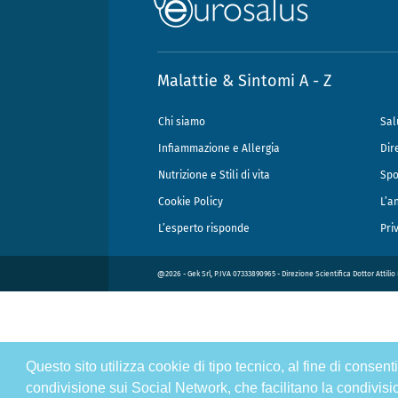
Malattie & Sintomi A - Z
Chi siamo
Sal
Infiammazione e Allergia
Dir
Nutrizione e Stili di vita
Spo
Cookie Policy
L’a
L’esperto risponde
Pri
@2026 - Gek Srl, P.IVA 07333890965 - Direzione Scientifica Dottor Attili
Questo sito utilizza cookie di tipo tecnico, al fine di consen
condivisione sui Social Network, che facilitano la condivisi