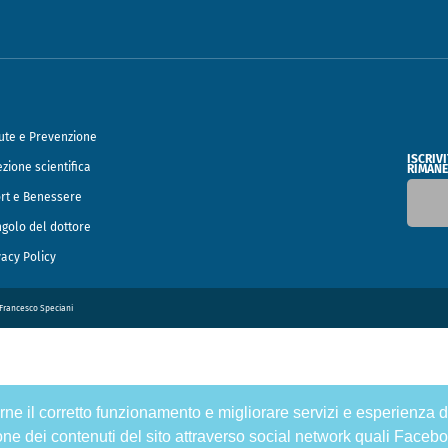
ute e Prevenzione
ISCRIV
ezione scientifica
RIMANE
rt e Benessere
ngolo del dottore
vacy Policy
o Francesco Speciani
tirne il corretto funzionamento e migliorare servizi e esperienza d
one dei contenuti del sito attraverso social network quali Facebo