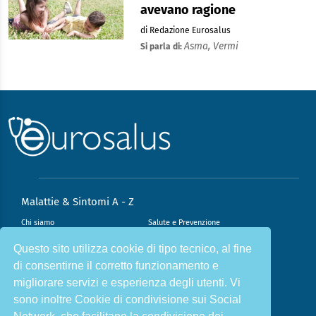
avevano ragione
di Redazione Eurosalus
Asma,
Vermi
Si parla di:
Malattie & Sintomi A - Z
Chi siamo
Salute e Prevenzione
Infiammazione e Allergia
Direzione scientifica
Questo sito utilizza cookie di tipo tecnico, al fine
di consentirne il corretto funzionamento e
Nutrizione e Stili di vita
Sport e Benessere
migliorare servizi e esperienza degli utenti. Vi
Cookie Policy
L’angolo del dottore
sono inoltre Cookie di condivisione sui Social
L’esperto risponde
Privacy Policy