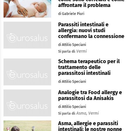
affrontare il problema
di Gabriele Piuri
Parassiti intestinali e
allergia: nuovi studi
confermano la connessione
di Attilio Speciani
Vermi
Si parla di:
Schema terapeutico per il
trattamento delle
parassitosi intestinali
di Attilio Speciani
Analogie tra Food allergy e
parassitosi da Anisakis
di Attilio Speciani
Asma,
Vermi
Si parla di:
Asma, allergie e parassiti
intestinali: le nostre nonne