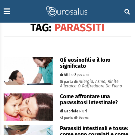
TAG:
PARASSITI
Gli eosinofili e il loro
significato
di Attilio Speciani
Allergia,
Asma,
Rinite
Si parla di:
Allergica O Raffreddore Da Fieno
Come affrontare una
parassitosi intestinale?
di Gabriele Piuri
Vermi
Si parla di:
Parassiti intestinali e tosse:
come sono correlati e come