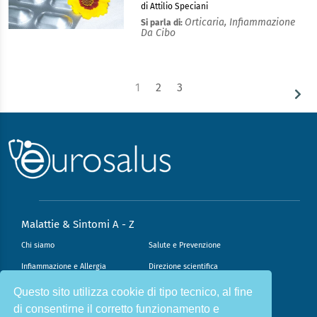
di Attilio Speciani
Orticaria,
Infiammazione
Si parla di:
Da Cibo
1
2
3
Malattie & Sintomi A - Z
Chi siamo
Salute e Prevenzione
Infiammazione e Allergia
Direzione scientifica
Nutrizione e Stili di vita
Sport e Benessere
Questo sito utilizza cookie di tipo tecnico, al fine
di consentirne il corretto funzionamento e
Cookie Policy
L’angolo del dottore