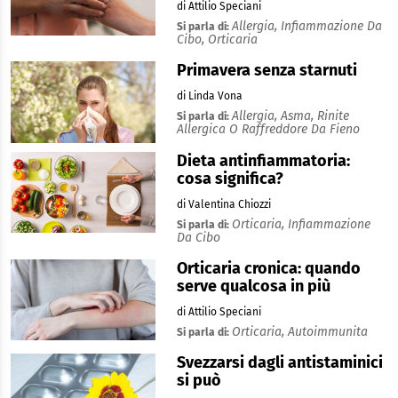
di Attilio Speciani
Allergia,
Infiammazione Da
Si parla di:
Cibo,
Orticaria
Primavera senza starnuti
di Linda Vona
Allergia,
Asma,
Rinite
Si parla di:
Allergica O Raffreddore Da Fieno
Dieta antinfiammatoria:
cosa significa?
di Valentina Chiozzi
Orticaria,
Infiammazione
Si parla di:
Da Cibo
Orticaria cronica: quando
serve qualcosa in più
di Attilio Speciani
Orticaria,
Autoimmunita
Si parla di:
Svezzarsi dagli antistaminici
si può