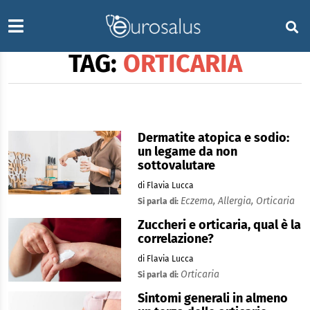
TAG:
ORTICARIA
Dermatite atopica e sodio:
un legame da non
sottovalutare
di Flavia Lucca
Eczema,
Allergia,
Orticaria
Si parla di:
Zuccheri e orticaria, qual è la
correlazione?
di Flavia Lucca
Orticaria
Si parla di:
Sintomi generali in almeno