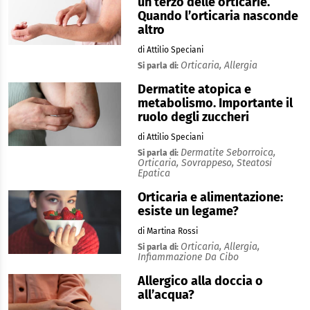
un terzo delle orticarie.
Quando l’orticaria nasconde
altro
di Attilio Speciani
Orticaria,
Allergia
Si parla di:
Dermatite atopica e
metabolismo. Importante il
ruolo degli zuccheri
di Attilio Speciani
Dermatite Seborroica,
Si parla di:
Orticaria,
Sovrappeso,
Steatosi
Epatica
Orticaria e alimentazione:
esiste un legame?
di Martina Rossi
Orticaria,
Allergia,
Si parla di:
Infiammazione Da Cibo
Allergico alla doccia o
all’acqua?