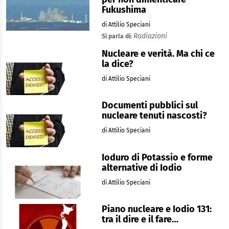
Fukushima
di Attilio Speciani
Radiazioni
Si parla di:
Nucleare e verità. Ma chi ce
la dice?
di Attilio Speciani
Documenti pubblici sul
nucleare tenuti nascosti?
di Attilio Speciani
Ioduro di Potassio e forme
alternative di Iodio
di Attilio Speciani
Piano nucleare e Iodio 131:
tra il dire e il fare…