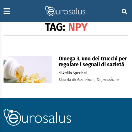
TAG:
NPY
Omega 3, uno dei trucchi per
regolare i segnali di sazietà
di Attilio Speciani
Alzheimer,
Depressione
Si parla di: