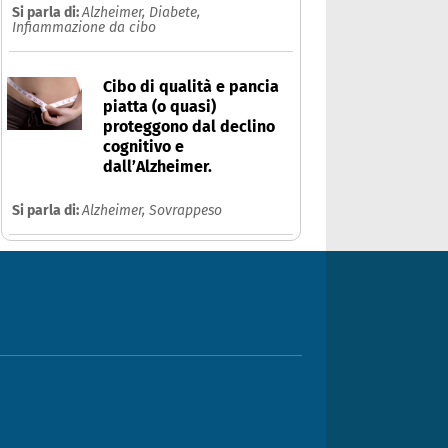
Si parla di:
Alzheimer,
Diabete,
Infiammazione da cibo
Cibo di qualità e pancia
piatta (o quasi)
proteggono dal declino
cognitivo e
dall’Alzheimer.
Si parla di:
Alzheimer,
Sovrappeso