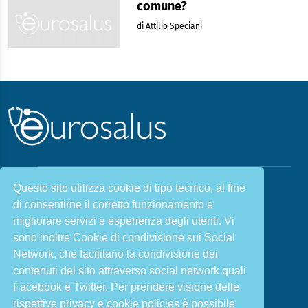
comune?
di Attilio Speciani
Questo sito utilizza cookie di tipo tecnico, al fine
Malattie & Sintomi A - Z
di consentirne il corretto funzionamento e
Chi siamo
Salute e Prevenzione
migliorare servizi e esperienza degli utenti. Vi
Infiammazione e Allergia
Direzione scientifica
sono inoltre Cookie di condivisione sui Social
Nutrizione e Stili di vita
Sport e Benessere
Network, che facilitano la condivisione dei
contenuti del sito attraverso social network quali
Cookie Policy
L’angolo del dottore
Facebook e Twitter. Per prendere visione delle
L’esperto risponde
Privacy Policy
rispettive privacy e cookie policies è possibile