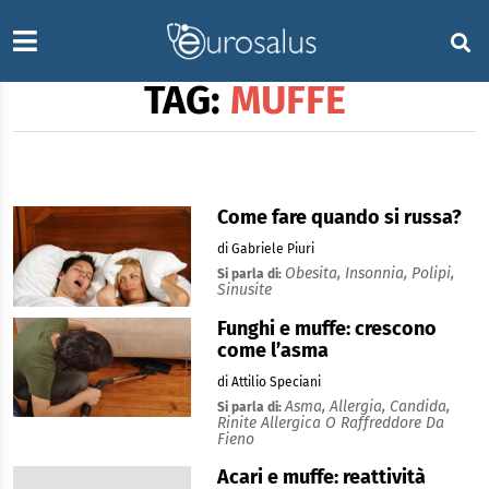
TAG:
MUFFE
Come fare quando si russa?
di Gabriele Piuri
Obesita,
Insonnia,
Polipi,
Si parla di:
Sinusite
Funghi e muffe: crescono
come l’asma
di Attilio Speciani
Asma,
Allergia,
Candida,
Si parla di:
Rinite Allergica O Raffreddore Da
Fieno
Acari e muffe: reattività