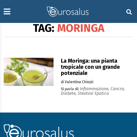
TAG:
MORINGA
La Moringa: una pianta
tropicale con un grande
potenziale
di Valentina Chiozzi
Infiammazione,
Cancro,
Si parla di:
Diabete,
Steatosi Epatica