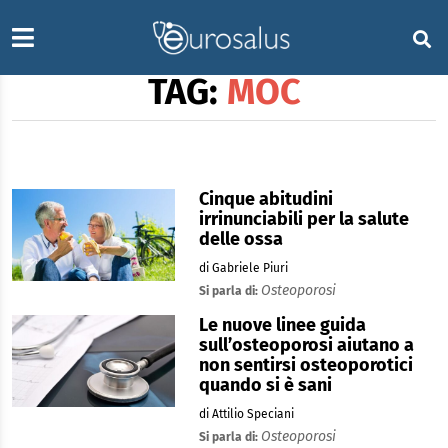
TAG:
MOC
Cinque abitudini
irrinunciabili per la salute
delle ossa
di Gabriele Piuri
Osteoporosi
Si parla di:
Le nuove linee guida
sull’osteoporosi aiutano a
non sentirsi osteoporotici
quando si è sani
di Attilio Speciani
Osteoporosi
Si parla di: