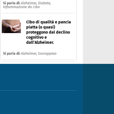
Si parla di:
Alzheimer,
Diabete,
Infiammazione da cibo
Cibo di qualità e pancia
piatta (o quasi)
proteggono dal declino
cognitivo e
dall’Alzheimer.
Si parla di:
Alzheimer,
Sovrappeso