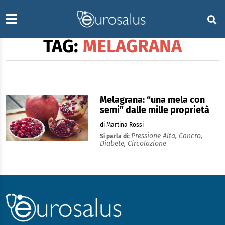
TAG:
MELAGRANA
Melagrana: “una mela con
semi” dalle mille proprietà
di Martina Rossi
Pressione Alta,
Cancro,
Si parla di:
Diabete,
Circolazione