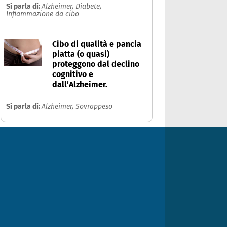
Si parla di:
Alzheimer,
Diabete,
Infiammazione da cibo
Cibo di qualità e pancia
piatta (o quasi)
proteggono dal declino
cognitivo e
dall’Alzheimer.
Si parla di:
Alzheimer,
Sovrappeso