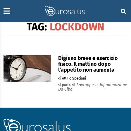
TAG:
LOCKDOWN
Digiuno breve e esercizio
fisico. Il mattino dopo
l’appetito non aumenta
di Attilio Speciani
Sovrappeso,
Infiammazione
Si parla di:
Da Cibo