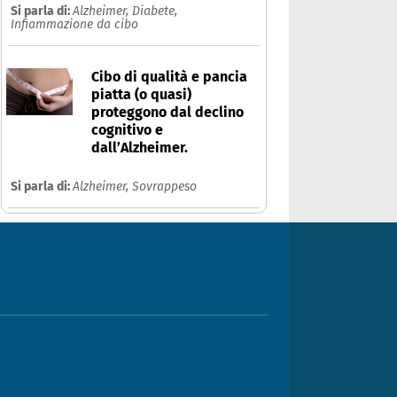
Si parla di:
Alzheimer,
Diabete,
Infiammazione da cibo
Cibo di qualità e pancia
piatta (o quasi)
proteggono dal declino
cognitivo e
dall’Alzheimer.
Si parla di:
Alzheimer,
Sovrappeso