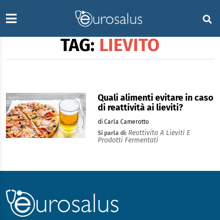
TAG:
LIEVITO
Quali alimenti evitare in caso
di reattività ai lieviti?
di Carla Camerotto
Reattivita A Lieviti E
Si parla di:
Prodotti Fermentati