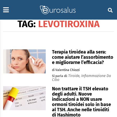
TAG:
LEVOTIROXINA
Terapia tiroidea alla sera:
come aiutare l’assorbimento
e migliorarne l’efficacia?
di Valentina Chiozzi
Tiroide,
Infiammazione Da
Si parla di:
Cibo
Non trattare il TSH elevato
degli adulti. Nuove
indicazioni a NON usare
ormoni tiroidei solo in base
al TSH. Anche nelle tiroiditi
di Hashimoto