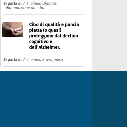
Si parla di:
Alzheimer,
Diabete,
Infiammazione da cibo
Cibo di qualità e pancia
piatta (o quasi)
proteggono dal declino
cognitivo e
dall’Alzheimer.
Si parla di:
Alzheimer,
Sovrappeso