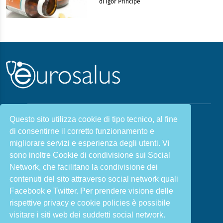
di Igor Principe
Questo sito utilizza cookie di tipo tecnico, al fine
Malattie & Sintomi A - Z
di consentirne il corretto funzionamento e
Chi siamo
Salute e Prevenzione
migliorare servizi e esperienza degli utenti. Vi
Infiammazione e Allergia
Direzione scientifica
sono inoltre Cookie di condivisione sui Social
Nutrizione e Stili di vita
Sport e Benessere
Network, che facilitano la condivisione dei
contenuti del sito attraverso social network quali
Cookie Policy
L’angolo del dottore
Facebook e Twitter. Per prendere visione delle
L’esperto risponde
Privacy Policy
rispettive privacy e cookie policies è possibile
visitare i siti web dei suddetti social network.
ISCRIVITI ALLA NOSTRA NEWSLETTER PER
RIMANERE INFORMATO E IN SALUTE