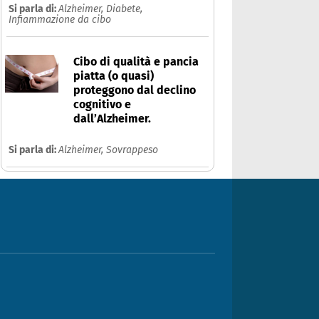
Si parla di:
Alzheimer,
Diabete,
Infiammazione da cibo
Cibo di qualità e pancia
piatta (o quasi)
proteggono dal declino
cognitivo e
dall’Alzheimer.
Si parla di:
Alzheimer,
Sovrappeso