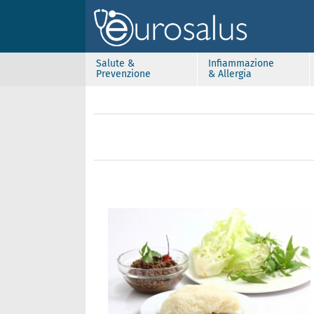
Salute &
Infiammazione
Prevenzione
& Allergia