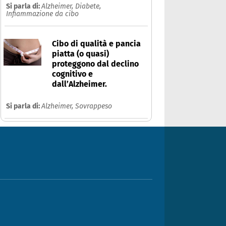
Si parla di:
Alzheimer,
Diabete,
Infiammazione da cibo
Cibo di qualità e pancia
piatta (o quasi)
proteggono dal declino
cognitivo e
dall’Alzheimer.
Si parla di:
Alzheimer,
Sovrappeso