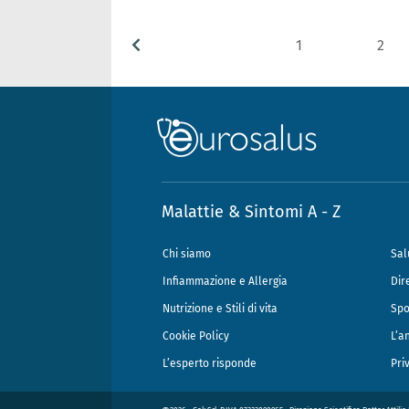
1
2
Malattie & Sintomi A - Z
Chi siamo
Sal
Infiammazione e Allergia
Dir
Nutrizione e Stili di vita
Spo
Cookie Policy
L’a
L’esperto risponde
Pri