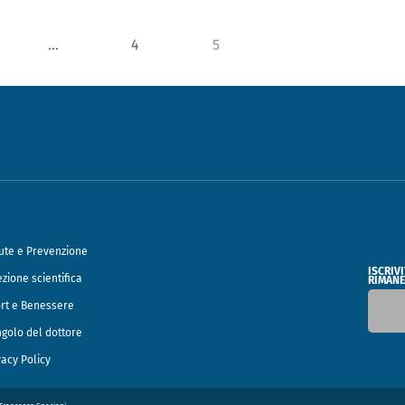
…
4
5
ute e Prevenzione
ISCRIV
ezione scientifica
RIMANE
rt e Benessere
ngolo del dottore
vacy Policy