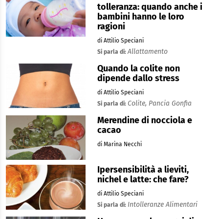
tolleranza: quando anche i
bambini hanno le loro
ragioni
di Attilio Speciani
Allattamento
Si parla di:
Quando la colite non
dipende dallo stress
di Attilio Speciani
Colite,
Pancia Gonfia
Si parla di:
Merendine di nocciola e
cacao
di Marina Necchi
Ipersensibilità a lieviti,
nichel e latte: che fare?
di Attilio Speciani
Intolleranze Alimentari
Si parla di: