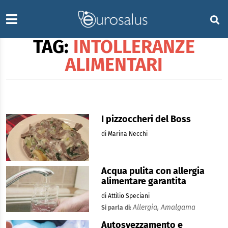
TAG:
INTOLLERANZE
ALIMENTARI
I pizzoccheri del Boss
di Marina Necchi
Acqua pulita con allergia
alimentare garantita
di Attilio Speciani
Allergia,
Amalgama
Si parla di:
Autosvezzamento e