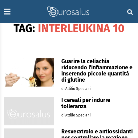
TAG:
INTERLEUKINA 10
Guarire la celiachia
riducendo l’infiammazione e
inserendo piccole quantità
di glutine
di Attilio Speciani
I cereali per indurre
tolleranza
di Attilio Speciani
Resveratrolo e antiossidanti
per controllare la reazione