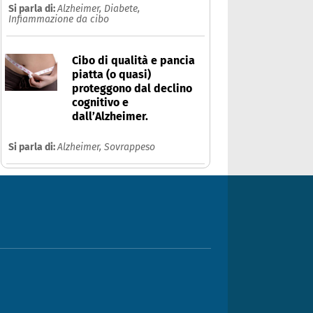
Si parla di:
Alzheimer,
Diabete,
Infiammazione da cibo
Cibo di qualità e pancia
piatta (o quasi)
proteggono dal declino
cognitivo e
dall’Alzheimer.
Si parla di:
Alzheimer,
Sovrappeso