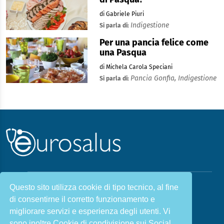
di Gabriele Piuri
Indigestione
Si parla di:
Per una pancia felice come
una Pasqua
di Michela Carola Speciani
Pancia Gonfia,
Indigestione
Si parla di:
Questo sito utilizza cookie di tipo tecnico, al fine
Malattie & Sintomi A - Z
di consentirne il corretto funzionamento e
Chi siamo
Salute e Prevenzione
migliorare servizi e esperienza degli utenti. Vi
Infiammazione e Allergia
Direzione scientifica
sono inoltre Cookie di condivisione sui Social