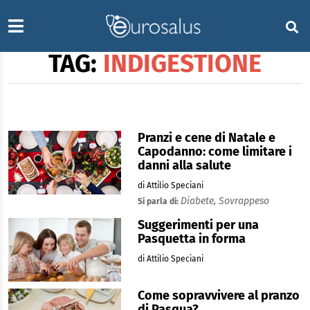
TAG:
INDIGESTIONE
Pranzi e cene di Natale e
Capodanno: come limitare i
danni alla salute
di Attilio Speciani
Diabete,
Sovrappeso
Si parla di:
Suggerimenti per una
Pasquetta in forma
di Attilio Speciani
Come sopravvivere al pranzo
di Pasqua?