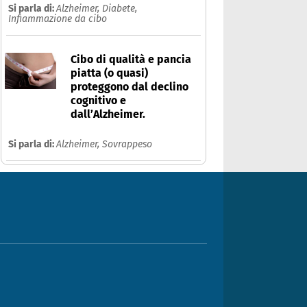
Si parla di:
Alzheimer,
Diabete,
Infiammazione da cibo
Cibo di qualità e pancia
piatta (o quasi)
proteggono dal declino
cognitivo e
dall’Alzheimer.
Si parla di:
Alzheimer,
Sovrappeso