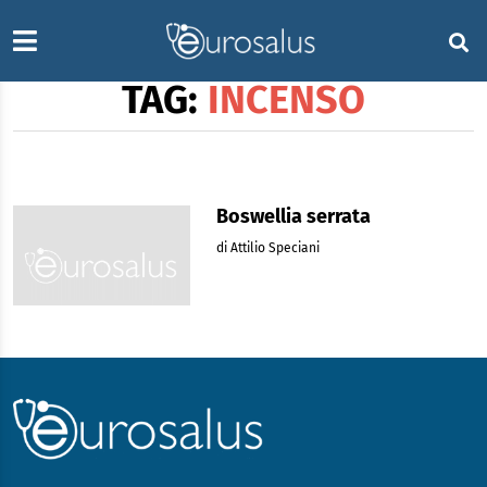
TAG:
INCENSO
Boswellia serrata
di Attilio Speciani