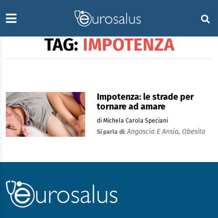
TAG:
IMPOTENZA
Impotenza: le strade per
tornare ad amare
di Michela Carola Speciani
Angoscia E Ansia,
Obesita
Si parla di: