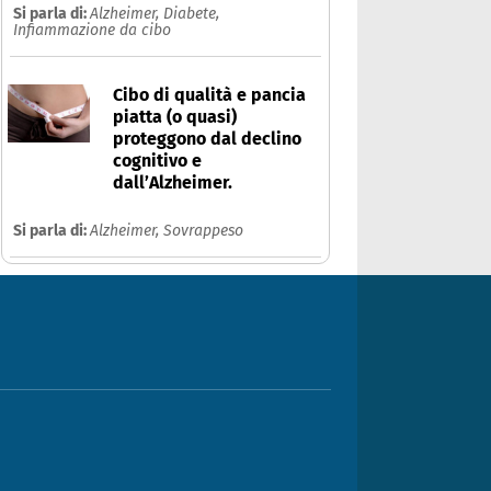
Si parla di:
Alzheimer,
Diabete,
Infiammazione da cibo
Cibo di qualità e pancia
piatta (o quasi)
proteggono dal declino
cognitivo e
dall’Alzheimer.
Si parla di:
Alzheimer,
Sovrappeso