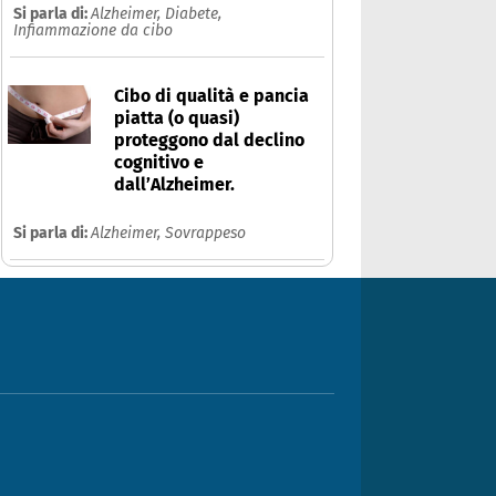
Si parla di:
Alzheimer,
Diabete,
Infiammazione da cibo
Cibo di qualità e pancia
piatta (o quasi)
proteggono dal declino
cognitivo e
dall’Alzheimer.
Si parla di:
Alzheimer,
Sovrappeso